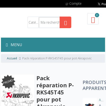
Compte
0
MENU
Accueil
Pack réparation P-RKS45T45 pour pot Akrapovic
Pack
PROMO
PRODUIT
réparation P-
APPAREN
RKS45T45
pour pot
Aération manche blouson moto
A