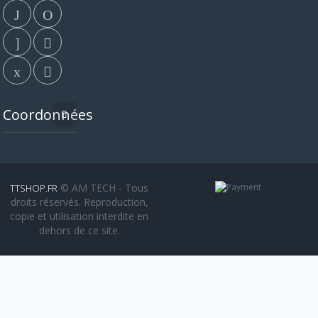
Coordonnées
© AM TECH - Tous
TTSHOP.FR
droits réservés. Reproduction,
copie et utilisation interdite en
dehors de ce site.