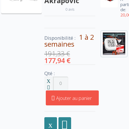
Akrapovic
part
0 avis
de:
20,0
1 à 2
Disponibilité :
semaines
191,33 €
177,94 €
Qté :
Ajouter au panier