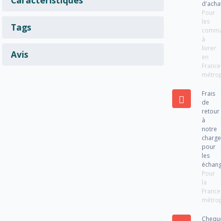
d'acha
Pour
les
Tags
comm
à
livrer
Avis
en
France
métrop
Frais
de
retour
à
notre
charg
pour
les
échan
Pour
la
France
métrop
Chequ