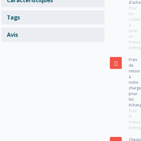
d'acha
Pour
les
Tags
comm
à
livrer
Avis
en
France
métrop
Frais
de
retour
à
notre
charg
pour
les
échan
Pour
la
France
métrop
Chequ