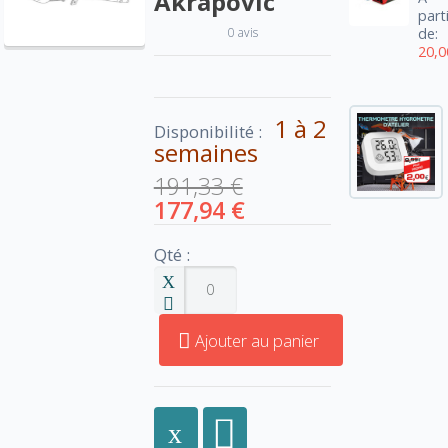
Akrapovic
part
0 avis
de:
20,0
1 à 2
Disponibilité :
semaines
191,33 €
177,94 €
Qté :
Ajouter au panier