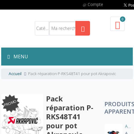
Compte
0
MENU
Accueil
Pack réparation P-RKS48T41 pour pot Akrapovic
Pack
PROMO
PRODUIT
réparation P-
APPAREN
RKS48T41
pour pot
Aération manche blouson moto
A