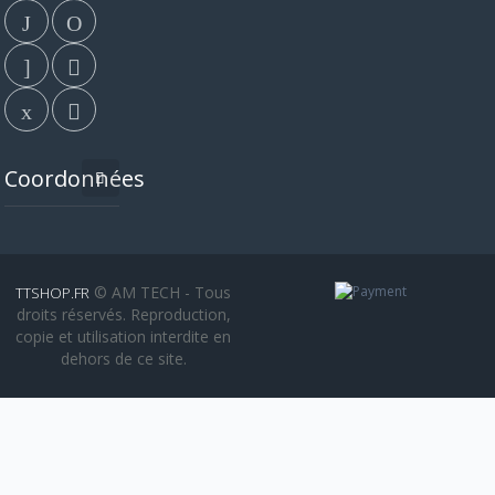
Coordonnées
© AM TECH - Tous
TTSHOP.FR
droits réservés. Reproduction,
copie et utilisation interdite en
dehors de ce site.