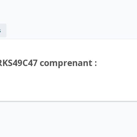
s
-RKS49C47 comprenant :