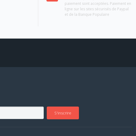
paiement sont acceptées. Paiement en
ligne sur les sites sécurisés de Paypal
et de la Banque Populaire
S'inscrire