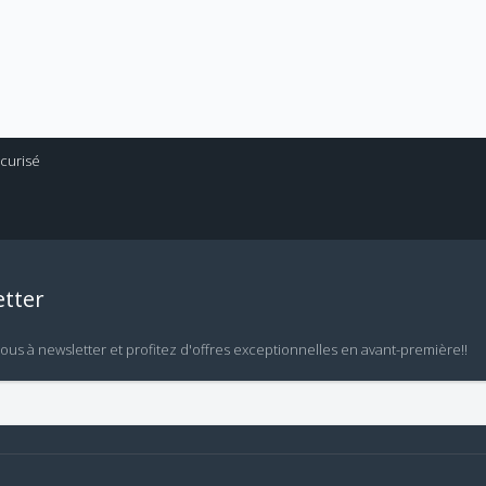
tter
vous à newsletter et profitez d'offres exceptionnelles en avant-première!!