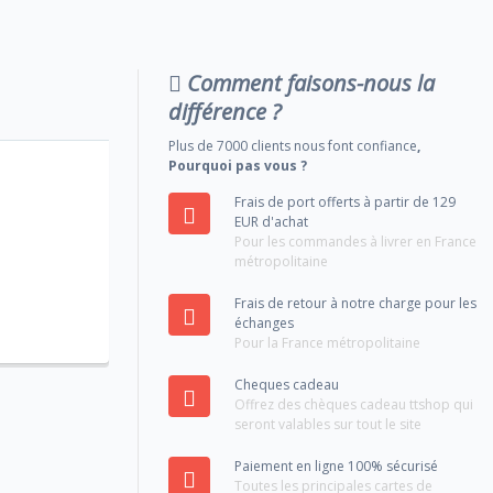
Comment faisons-nous la
différence ?
Plus de 7000 clients nous font confiance
,
Pourquoi pas vous ?
Frais de port offerts à partir de 129
EUR d'achat
Pour les commandes à livrer en France
métropolitaine
Frais de retour à notre charge pour les
échanges
Pour la France métropolitaine
Cheques cadeau
Offrez des chèques cadeau ttshop qui
seront valables sur tout le site
Paiement en ligne 100% sécurisé
Toutes les principales cartes de