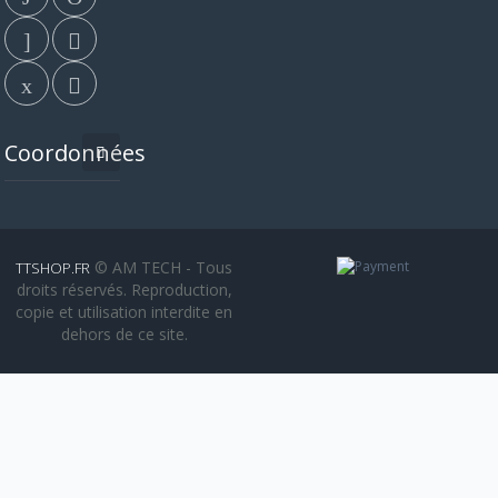
Coordonnées
© AM TECH - Tous
TTSHOP.FR
droits réservés. Reproduction,
copie et utilisation interdite en
dehors de ce site.