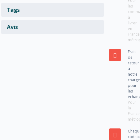
Pour
les
Tags
comm
à
livrer
Avis
en
France
métrop
Frais
de
retour
à
notre
charg
pour
les
échan
Pour
la
France
métrop
Chequ
cadea