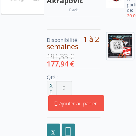
Akrapovic
part
0 avis
de:
20,0
1 à 2
Disponibilité :
semaines
191,33 €
177,94 €
Qté :
Ajouter au panier