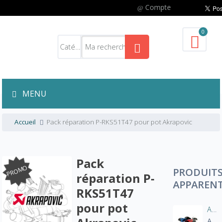
Compte
0
MENU
Accueil
Pack réparation P-RKS51T47 pour pot Akrapovic
Pack
PROMO
PRODUIT
réparation P-
APPAREN
RKS51T47
pour pot
Aération manche blouson moto
A