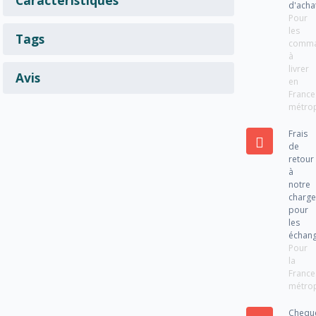
d'acha
Pour
les
Tags
comm
à
livrer
Avis
en
France
métrop
Frais
de
retour
à
notre
charg
pour
les
échan
Pour
la
France
métrop
Chequ