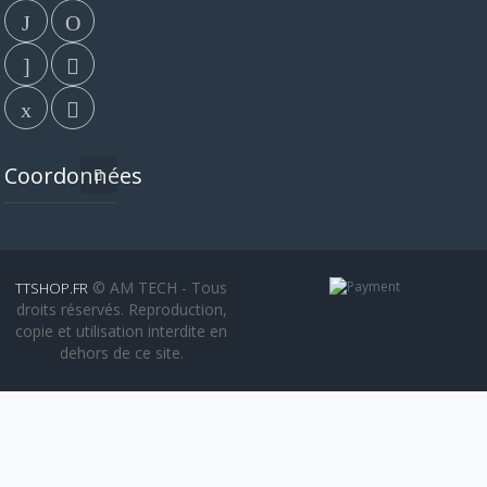
Coordonnées
© AM TECH - Tous
TTSHOP.FR
droits réservés. Reproduction,
copie et utilisation interdite en
dehors de ce site.