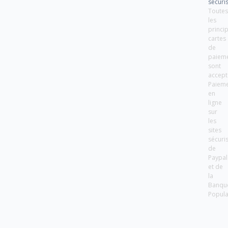
sécuri
Toute
les
princi
cartes
de
paiem
sont
accept
Paiem
en
ligne
sur
les
sites
sécuri
de
Paypal
et de
la
Banqu
Popula