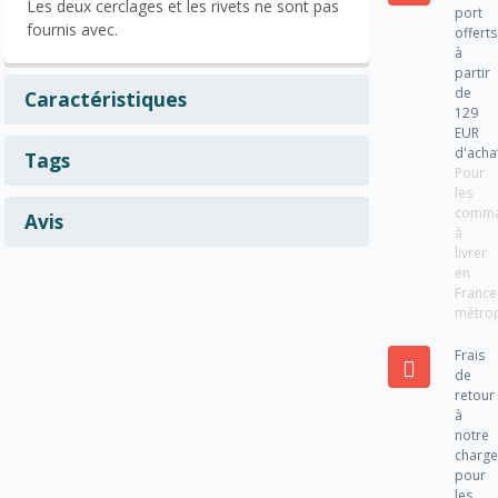
Les deux cerclages et les rivets ne sont pas
port
fournis avec.
offerts
à
partir
de
Caractéristiques
129
EUR
d'acha
Tags
Pour
les
comm
Avis
à
livrer
en
France
métrop
Frais
de
retour
à
notre
charg
pour
les