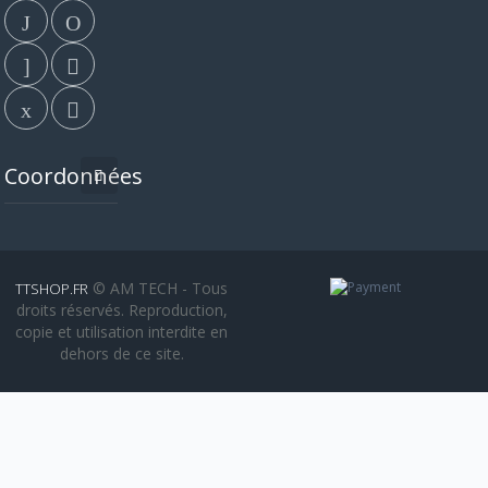
Coordonnées
© AM TECH - Tous
TTSHOP.FR
droits réservés. Reproduction,
copie et utilisation interdite en
dehors de ce site.