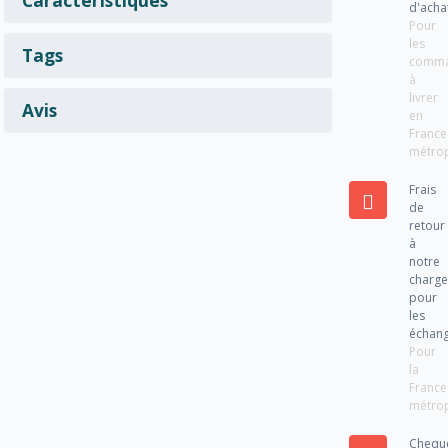
d'acha
Pour
les
Tags
comm
à
livrer
Avis
en
France
métrop
Frais
de
retour
à
notre
charg
pour
les
échan
Pour
la
France
métrop
Chequ