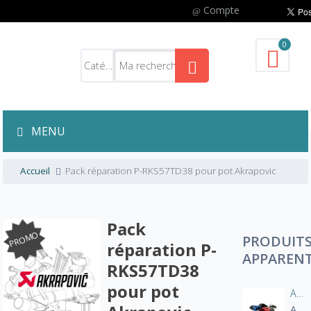
Compte
0
MENU
Accueil
Pack réparation P-RKS57TD38 pour pot Akrapovic
Pack
PROMO
PRODUIT
réparation P-
APPAREN
RKS57TD38
pour pot
Aération manche blouson moto
A