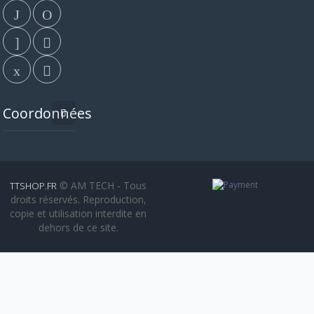
Coordonnées
© AM TECH - Tous
TTSHOP.FR
droits réservés. Reproduction,
copie et utilisation interdite en
dehors de ce site.