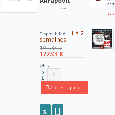
Akrapovic
part
0 avis
de:
20,0
1 à 2
Disponibilité :
semaines
191,33 €
177,94 €
Qté :
Ajouter au panier