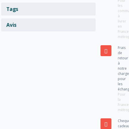
Pour
les
Tags
comm
à
livrer
Avis
en
France
métrop
Frais
de
retour
à
notre
charg
pour
les
échan
Pour
la
France
métrop
Chequ
cadea