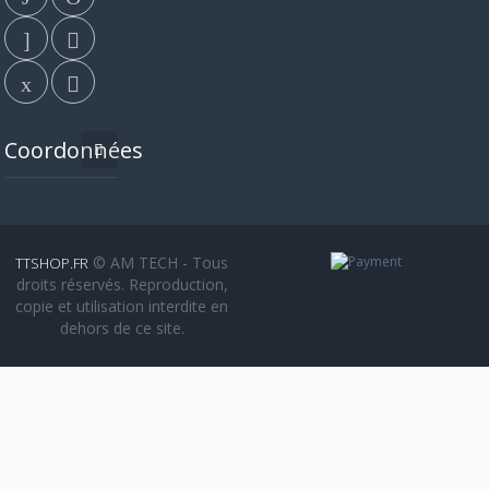
Coordonnées
© AM TECH - Tous
TTSHOP.FR
droits réservés. Reproduction,
copie et utilisation interdite en
dehors de ce site.