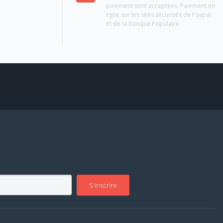
paiement sont acceptées. Paiement en
ligne sur les sites sécurisés de Paypal
et de la Banque Populaire
S'inscrire