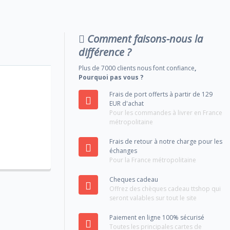
Comment faisons-nous la
différence ?
Plus de 7000 clients nous font confiance
,
Pourquoi pas vous ?
Frais de port offerts à partir de 129
EUR d'achat
Pour les commandes à livrer en France
métropolitaine
Frais de retour à notre charge pour les
échanges
Pour la France métropolitaine
Cheques cadeau
Offrez des chèques cadeau ttshop qui
seront valables sur tout le site
Paiement en ligne 100% sécurisé
Toutes les principales cartes de