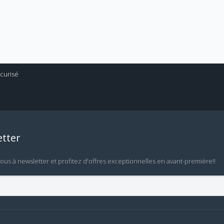
tter
vous à newsletter et profitez d'offres exceptionnelles en avant-première!!