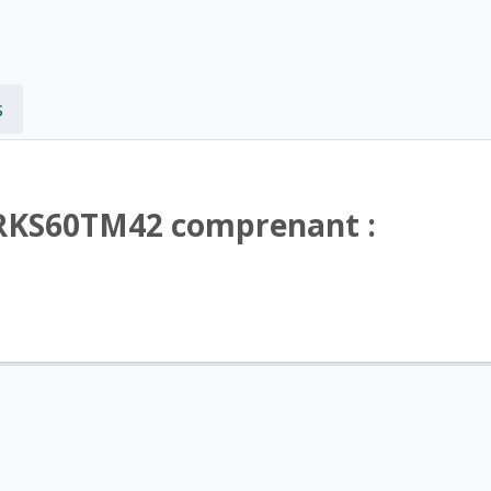
s
-RKS60TM42 comprenant :