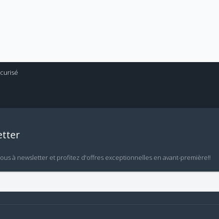
tter
vous à newsletter et profitez d'offres exceptionnelles en avant-première!!