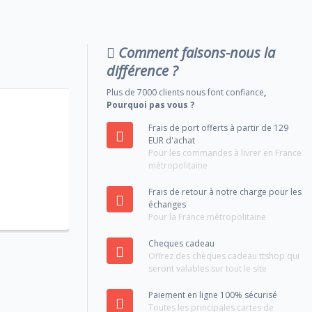
Comment faisons-nous la
différence ?
Plus de 7000 clients nous font confiance
,
Pourquoi pas vous ?
Frais de port offerts à partir de 129
EUR d'achat
Pour les commandes à livrer en France
métropolitaine
Frais de retour à notre charge pour les
échanges
Pour la France métropolitaine
Cheques cadeau
Offrez des chèques cadeau ttshop qui
seront valables sur tout le site
Paiement en ligne 100% sécurisé
Toutes les principales cartes de