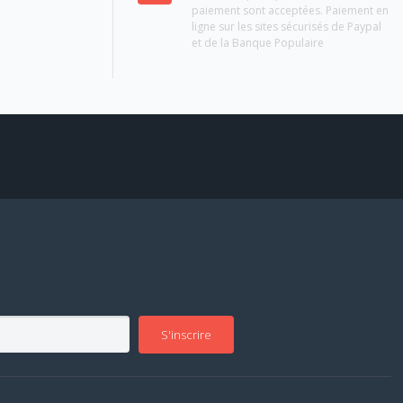
paiement sont acceptées. Paiement en
ligne sur les sites sécurisés de Paypal
et de la Banque Populaire
S'inscrire