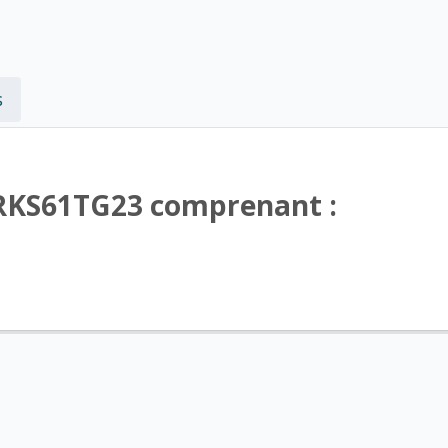
s
-RKS61TG23 comprenant :