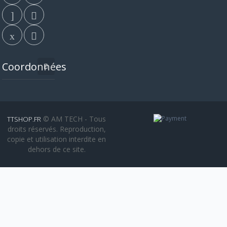
Coordonnées
© AM TECH - Tous
TTSHOP.FR
droits réservés. Reproduction,
copie et utilisation interdite en
dehors de ce site.