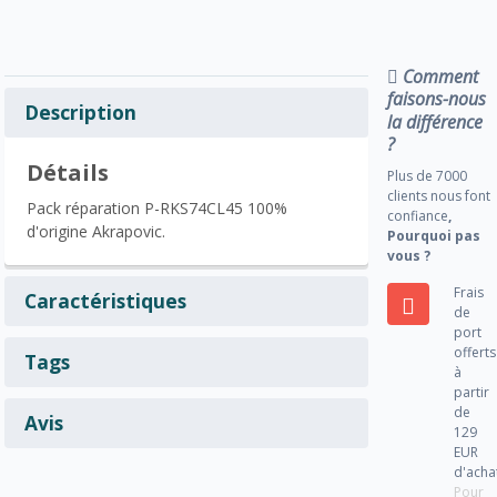
Comment
faisons-nous
Description
la différence
?
Détails
Plus de 7000
clients nous font
Pack réparation P-RKS74CL45 100%
confiance
,
d'origine Akrapovic.
Pourquoi pas
vous ?
Frais
Caractéristiques
de
port
offerts
Tags
à
partir
de
Avis
129
EUR
d'acha
Pour