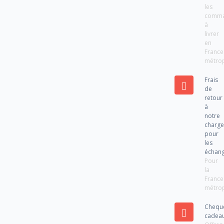
les
comm
à
livrer
en
France
métrop
Frais
de
retour
à
notre
charg
pour
les
échan
Pour
la
France
métrop
Chequ
cadea