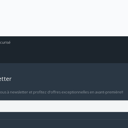
tter
vous à newsletter et profitez d'offres exceptionnelles en avant-première!!