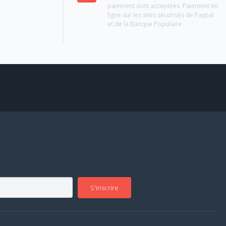
paiement sont acceptées. Paiement en
ligne sur les sites sécurisés de Paypal
et de la Banque Populaire
S'inscrire