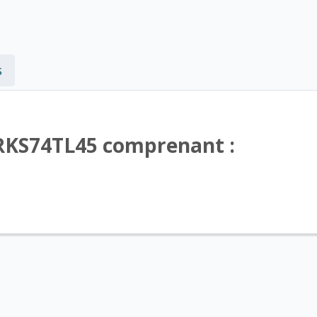
s
-RKS74TL45 comprenant :