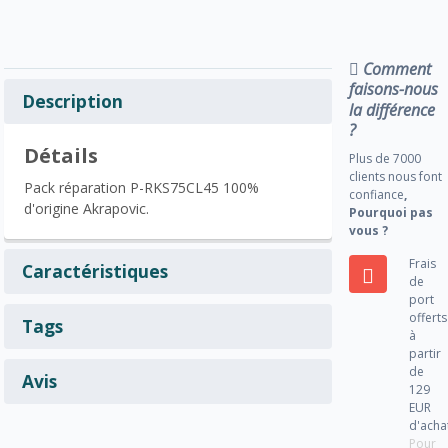
Comment
faisons-nous
Description
la différence
?
Détails
Plus de 7000
clients nous font
Pack réparation P-RKS75CL45 100%
confiance
,
d'origine Akrapovic.
Pourquoi pas
vous ?
Frais
Caractéristiques
de
port
offerts
Tags
à
partir
de
Avis
129
EUR
d'acha
Pour