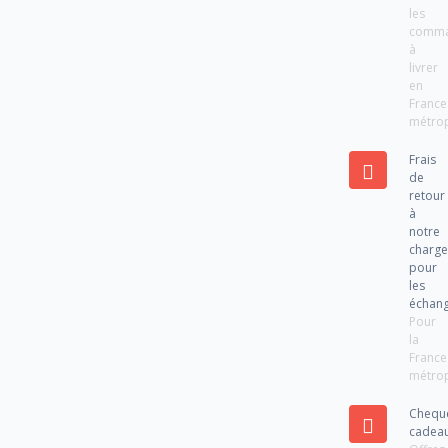
les
comm
à
livrer
en
France
métrop
Frais
de
retour
à
notre
charg
pour
les
échan
Pour
la
France
métrop
Chequ
cadea