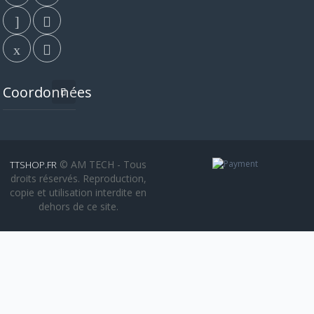
Coordonnées
© AM TECH - Tous
TTSHOP.FR
droits réservés. Reproduction,
copie et utilisation interdite en
dehors de ce site.