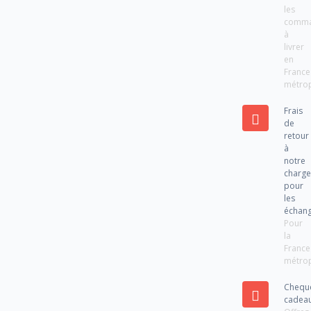
les
comm
à
livrer
en
France
métrop
Frais
de
retour
à
notre
charg
pour
les
échan
Pour
la
France
métrop
Chequ
cadea