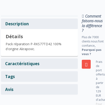
Comment
faisons-nous
Description
la différence
?
Détails
Plus de 7000
clients nous font
Pack réparation P-RKS77TD42 100%
confiance
,
d'origine Akrapovic.
Pourquoi pas
vous ?
Frais
Caractéristiques
de
port
offerts
Tags
à
partir
de
Avis
129
EUR
d'acha
Pour