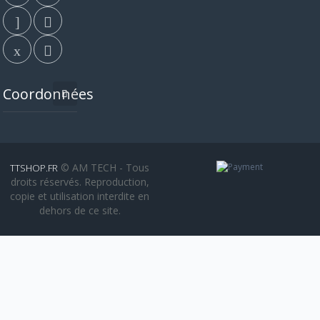
Coordonnées
© AM TECH - Tous
TTSHOP.FR
droits réservés. Reproduction,
copie et utilisation interdite en
dehors de ce site.