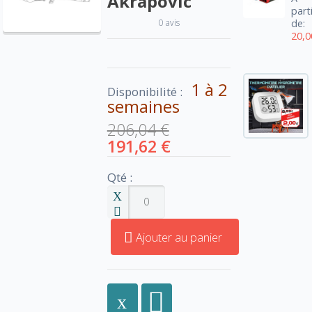
Akrapovic
part
0 avis
de:
20,0
1 à 2
Disponibilité :
semaines
206,04 €
191,62 €
Qté :
Ajouter au panier