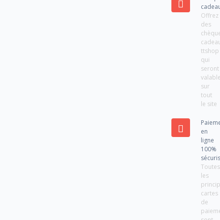
cadea
Offrez
des
chèqu
cadea
ttshop
qui
seront
valabl
sur
tout
le site
Paiem
en
ligne
100%
sécuri
Toute
les
princi
cartes
de
paiem
sont