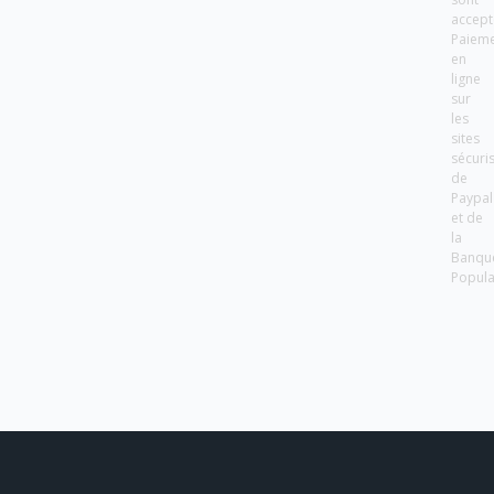
accept
Paiem
en
ligne
sur
les
sites
sécuri
de
Paypal
et de
la
Banqu
Popula