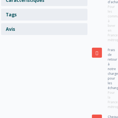
d'acha
Pour
les
Tags
comm
à
livrer
Avis
en
France
métrop
Frais
de
retour
à
notre
charg
pour
les
échan
Pour
la
France
métrop
Chequ