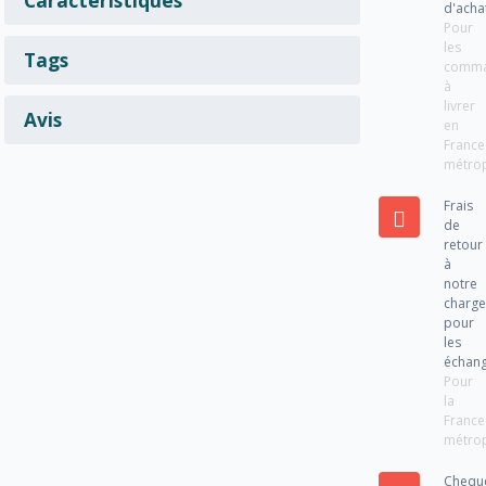
d'acha
Pour
les
Tags
comm
à
livrer
Avis
en
France
métrop
Frais
de
retour
à
notre
charg
pour
les
échan
Pour
la
France
métrop
Chequ