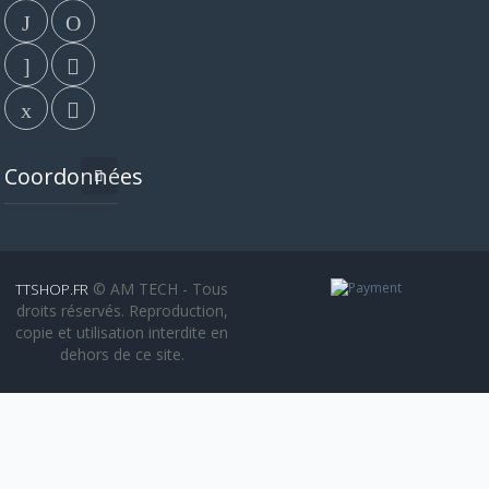
Coordonnées
© AM TECH - Tous
TTSHOP.FR
droits réservés. Reproduction,
copie et utilisation interdite en
dehors de ce site.