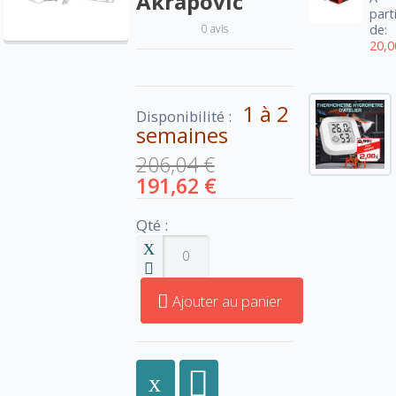
Akrapovic
part
0 avis
de:
20,0
1 à 2
Disponibilité :
semaines
206,04 €
191,62 €
Qté :
Ajouter au panier