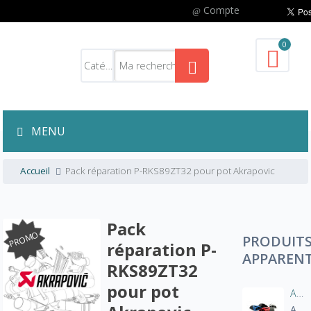
Compte
0
MENU
Accueil
Pack réparation P-RKS89ZT32 pour pot Akrapovic
Pack
PROMO
PRODUIT
réparation P-
APPAREN
RKS89ZT32
pour pot
Aération manche blouson moto
A