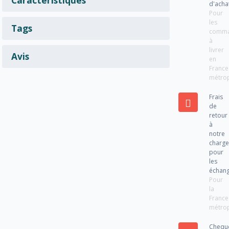
d'acha
Pour
les
Tags
comm
à
livrer
Avis
en
France
métrop
Frais
de
retour
à
notre
charg
pour
les
échan
Pour
la
France
métrop
Chequ