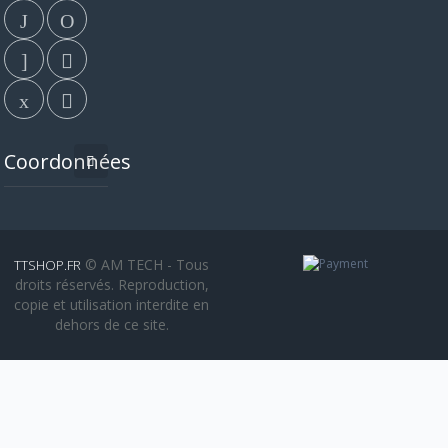
Coordonnées
© AM TECH - Tous
TTSHOP.FR
droits réservés. Reproduction,
copie et utilisation interdite en
dehors de ce site.