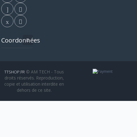
Coordonnées
© AM TECH - Tous
TTSHOP.FR
droits réservés. Reproduction,
copie et utilisation interdite en
dehors de ce site.