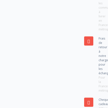
les
comm
à
livrer
en
France
métrop
Frais
de
retour
à
notre
charg
pour
les
échan
Pour
la
France
métrop
Chequ
cadea