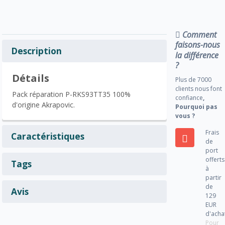
Comment
faisons-nous
Description
la différence
?
Détails
Plus de 7000
clients nous font
Pack réparation P-RKS93TT35 100%
confiance
,
d'origine Akrapovic.
Pourquoi pas
vous ?
Frais
Caractéristiques
de
port
offerts
Tags
à
partir
de
Avis
129
EUR
d'acha
Pour