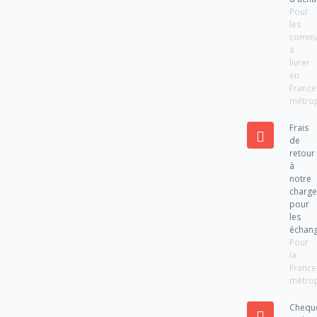
Pour
les
comm
à
livrer
en
France
métrop
Frais
de
retour
à
notre
charg
pour
les
échan
Pour
la
France
métrop
Chequ