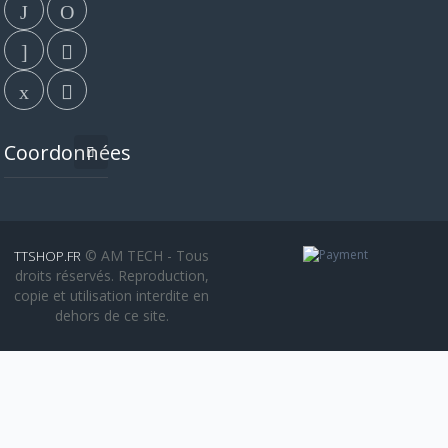
Coordonnées
© AM TECH - Tous
TTSHOP.FR
droits réservés. Reproduction,
copie et utilisation interdite en
dehors de ce site.