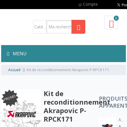
Compte
0
MENU
Accueil
Kit de reconditionnement Akrapovic P-RPCK171
Kit de
PROMO
PRODUIT
reconditionnement
APPAREN
Akrapovic P-
RPCK171
Aération manche blouson moto
A