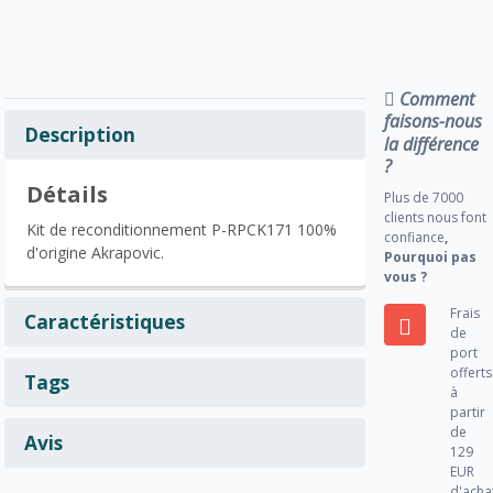
Comment
faisons-nous
Description
la différence
?
Détails
Plus de 7000
clients nous font
Kit de reconditionnement P-RPCK171 100%
confiance
,
d'origine Akrapovic.
Pourquoi pas
vous ?
Frais
Caractéristiques
de
port
offerts
Tags
à
partir
de
Avis
129
EUR
d'acha