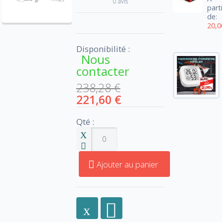
0 avis
part
de:
20,0
Disponibilité :
Nous
contacter
238,28 €
221,60 €
Qté :
Ajouter au panier