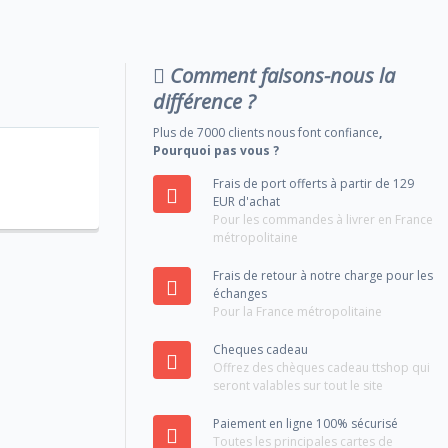
Comment faisons-nous la
différence ?
Plus de 7000 clients nous font confiance
,
Pourquoi pas vous ?
Frais de port offerts à partir de 129
EUR d'achat
Pour les commandes à livrer en France
métropolitaine
Frais de retour à notre charge pour les
échanges
Pour la France métropolitaine
Cheques cadeau
Offrez des chèques cadeau ttshop qui
seront valables sur tout le site
Paiement en ligne 100% sécurisé
Toutes les principales cartes de