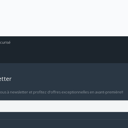
tter
vous à newsletter et profitez d'offres exceptionnelles en avant-première!!