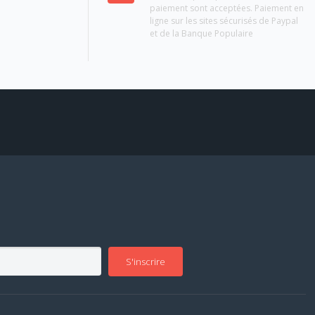
paiement sont acceptées. Paiement en
ligne sur les sites sécurisés de Paypal
et de la Banque Populaire
S'inscrire