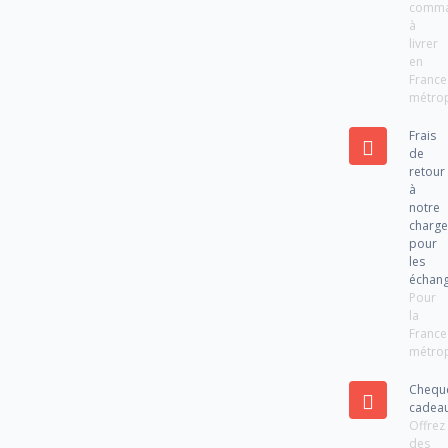
comm
à
livrer
en
France
métrop
Frais
de
retour
à
notre
charg
pour
les
échan
Pour
la
France
métrop
Chequ
cadea
Offrez
des