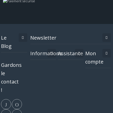
Le
Newsletter
Blog
Informations
Assistance
Mon
compte
Gardons
le
contact
!