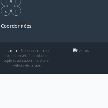
Coordonnées
© AM TECH - Tous
TTSHOP.FR
droits réservés. Reproduction,
copie et utilisation interdite en
dehors de ce site.