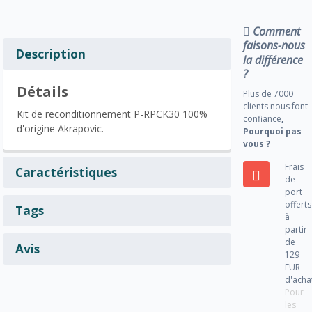
Comment
faisons-nous
Description
la différence
?
Détails
Plus de 7000
clients nous font
Kit de reconditionnement P-RPCK30 100%
confiance
,
d'origine Akrapovic.
Pourquoi pas
vous ?
Frais
Caractéristiques
de
port
offerts
Tags
à
partir
de
Avis
129
EUR
d'acha
Pour
les