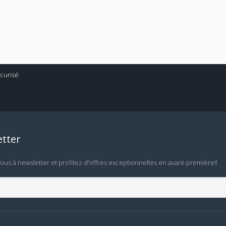
tter
vous à newsletter et profitez d'offres exceptionnelles en avant-première!!