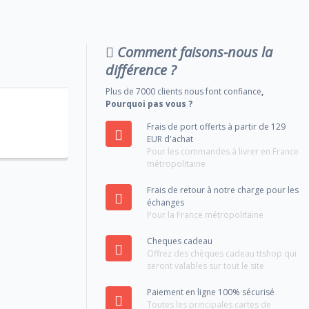
Comment faisons-nous la
différence ?
Plus de 7000 clients nous font confiance
,
Pourquoi pas vous ?
Frais de port offerts à partir de 129
EUR d'achat
Pour les commandes à livrer en France
métropolitaine
Frais de retour à notre charge pour les
échanges
Pour la France métropolitaine
Cheques cadeau
Offrez des chèques cadeau ttshop qui
seront valables sur tout le site
Paiement en ligne 100% sécurisé
Toutes les principales cartes de