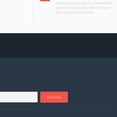
paiement sont acceptées. Paiement en
ligne sur les sites sécurisés de Paypal
et de la Banque Populaire
S'inscrire