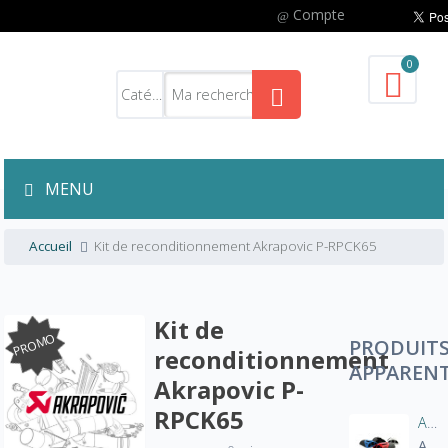
Compte
0
MENU
Accueil
Kit de reconditionnement Akrapovic P-RPCK65
Kit de
PROMO
PRODUIT
reconditionnement
APPAREN
Akrapovic P-
RPCK65
Aération manche blouson moto
A