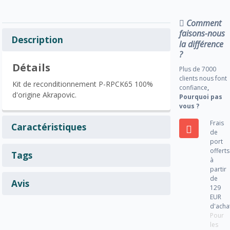
Comment
faisons-nous
Description
la différence
?
Détails
Plus de 7000
clients nous font
Kit de reconditionnement P-RPCK65 100%
confiance
,
d'origine Akrapovic.
Pourquoi pas
vous ?
Frais
Caractéristiques
de
port
offerts
Tags
à
partir
de
Avis
129
EUR
d'acha
Pour
les