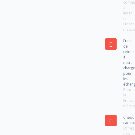
comm
à
livrer
en
France
métrop
Frais
de
retour
à
notre
charg
pour
les
échan
Pour
la
France
métrop
Chequ
cadea
Offrez
des