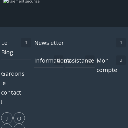
Le
Newsletter
Blog
Informations
Assistance
Mon
compte
Gardons
le
contact
!