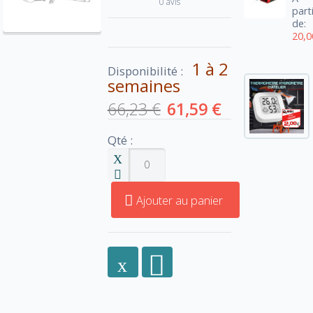
0 avis
part
de:
20,0
1 à 2
Disponibilité :
semaines
66,23 €
61,59 €
Qté :
Ajouter au panier