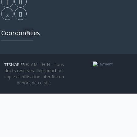
Coordonnées
© AM TECH - Tous
TTSHOP.FR
droits réservés. Reproduction,
copie et utilisation interdite en
dehors de ce site.