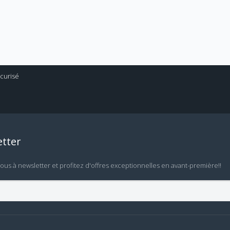
tter
vous à newsletter et profitez d'offres exceptionnelles en avant-première!!