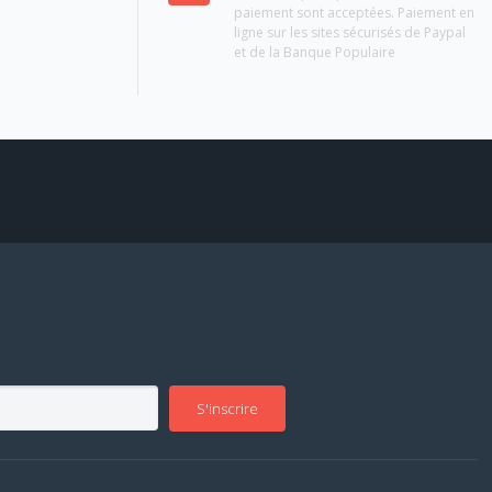
paiement sont acceptées. Paiement en
ligne sur les sites sécurisés de Paypal
et de la Banque Populaire
S'inscrire