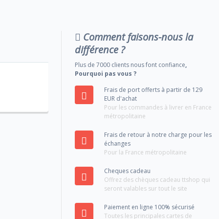
Comment faisons-nous la
différence ?
Plus de 7000 clients nous font confiance
,
Pourquoi pas vous ?
Frais de port offerts à partir de 129
EUR d'achat
Pour les commandes à livrer en France
métropolitaine
Frais de retour à notre charge pour les
échanges
Pour la France métropolitaine
Cheques cadeau
Offrez des chèques cadeau ttshop qui
seront valables sur tout le site
Paiement en ligne 100% sécurisé
Toutes les principales cartes de