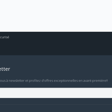
tter
vous à newsletter et profitez d'offres exceptionnelles en avant-première!!