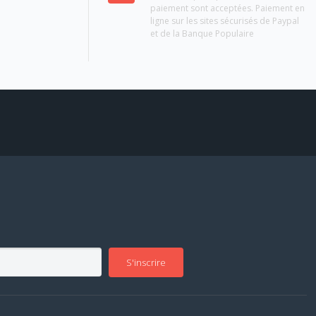
paiement sont acceptées. Paiement en
ligne sur les sites sécurisés de Paypal
et de la Banque Populaire
S'inscrire