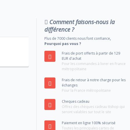
Comment faisons-nous la
différence ?
Plus de 7000 clients nous font confiance
,
Pourquoi pas vous ?
Frais de port offerts à partir de 129
EUR d'achat
Pour les commandes à livrer en France
métropolitaine
Frais de retour à notre charge pour les
échanges
Pour la France métropolitaine
Cheques cadeau
Offrez des chèques cadeau ttshop qui
seront valables sur tout le site
Paiement en ligne 100% sécurisé
Toutes les principales cartes de