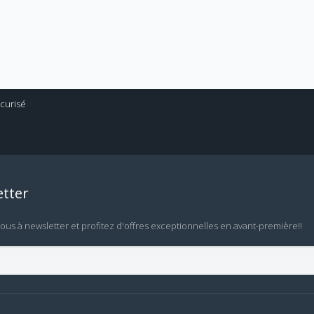
tter
vous à newsletter et profitez d'offres exceptionnelles en avant-première!!