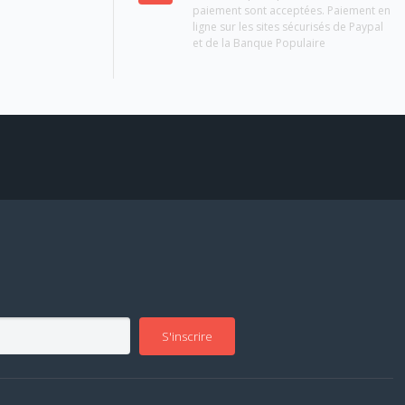
paiement sont acceptées. Paiement en
ligne sur les sites sécurisés de Paypal
et de la Banque Populaire
S'inscrire