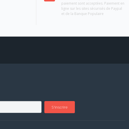
paiement sont acceptées. Paiement en
ligne sur les sites sécurisés de Paypal
et de la Banque Populaire
S'inscrire