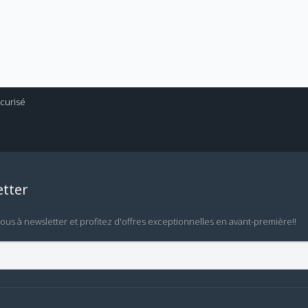
tter
vous à newsletter et profitez d'offres exceptionnelles en avant-première!!