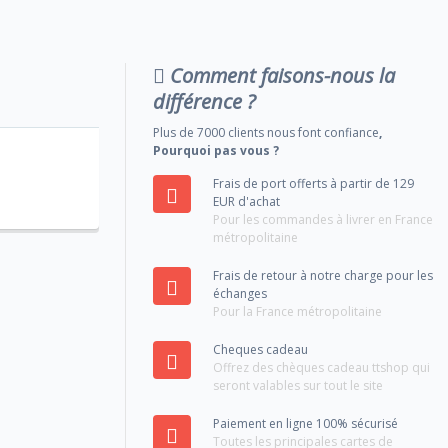
Comment faisons-nous la
différence ?
Plus de 7000 clients nous font confiance
,
Pourquoi pas vous ?
Frais de port offerts à partir de 129
EUR d'achat
Pour les commandes à livrer en France
métropolitaine
Frais de retour à notre charge pour les
échanges
Pour la France métropolitaine
Cheques cadeau
Offrez des chèques cadeau ttshop qui
seront valables sur tout le site
Paiement en ligne 100% sécurisé
Toutes les principales cartes de