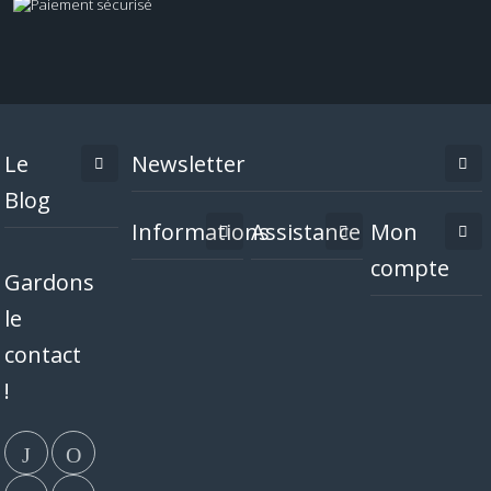
Le
Newsletter
Blog
Informations
Assistance
Mon
compte
Gardons
le
contact
!