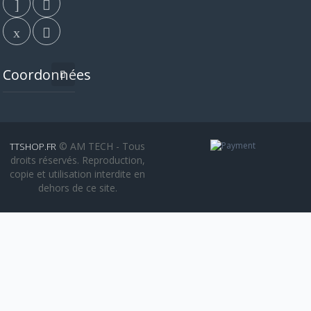
Coordonnées
© AM TECH - Tous
TTSHOP.FR
droits réservés. Reproduction,
copie et utilisation interdite en
dehors de ce site.