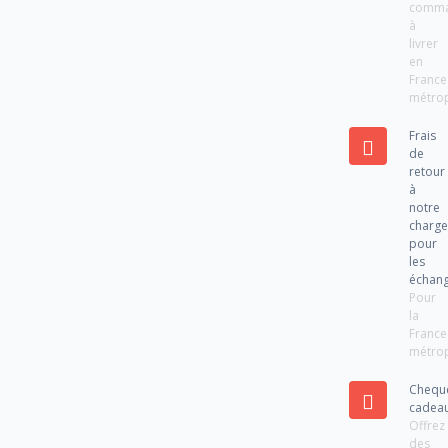
comm
à
livrer
en
France
métrop
Frais
de
retour
à
notre
charg
pour
les
échan
Pour
la
France
métrop
Chequ
cadea
Offrez
des