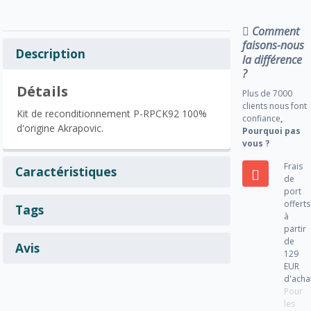
Comment
faisons-nous
Description
la différence
?
Détails
Plus de 7000
clients nous font
Kit de reconditionnement P-RPCK92 100%
confiance
,
d'origine Akrapovic.
Pourquoi pas
vous ?
Frais
Caractéristiques
de
port
offerts
Tags
à
partir
de
Avis
129
EUR
d'acha
Pour
les