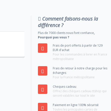
Comment faisons-nous la
différence ?
Plus de 7000 clients nous font confiance
,
Pourquoi pas vous ?
Frais de port offerts à partir de 129
EUR d'achat
Pour les commandes à livrer en France
métropolitaine
Frais de retour à notre charge pour les
échanges
Pour la France métropolitaine
Cheques cadeau
Offrez des chèques cadeau ttshop qui
seront valables sur tout le site
Paiement en ligne 100% sécurisé
Toutes les principales cartes de