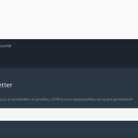
tter
vous à newsletter et profitez d'offres exceptionnelles en avant-première!!