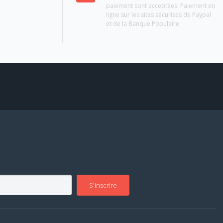
paiement sont acceptées. Paiement en
ligne sur les sites sécurisés de Paypal
et de la Banque Populaire
S'inscrire