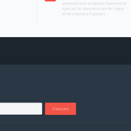
paiement sont acceptées. Paiement en
ligne sur les sites sécurisés de Paypal
et de la Banque Populaire
S'inscrire