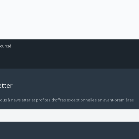
tter
vous à newsletter et profitez d'offres exceptionnelles en avant-première!!