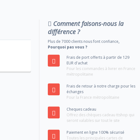
Comment faisons-nous la
différence ?
Plus de 7000 clients nous font confiance
,
Pourquoi pas vous ?
Frais de port offerts à partir de 129
EUR d'achat
Pour les commandes à livrer en France
métropolitaine
Frais de retour à notre charge pour les
échanges
Pour la France métropolitaine
Cheques cadeau
Offrez des chèques cadeau ttshop qui
seront valables sur tout le site
Paiement en ligne 100% sécurisé
Toutes les principales cartes de