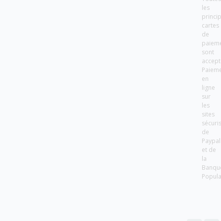
les
princi
cartes
de
paiem
sont
accept
Paiem
en
ligne
sur
les
sites
sécuri
de
Paypal
et de
la
Banqu
Popula