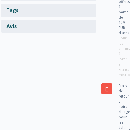
offerts
à
Tags
partir
de
129
Avis
EUR
d'acha
Pour
les
comm
à
livrer
en
France
métrop
Frais
de
retour
à
notre
charg
pour
les
échan