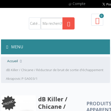
Compte
0
MENU
Accueil
dB Killer / Chicane / Réducteur de bruit de sortie d'échappement
Akrapovic P-SA003/1
dB Killer /
PROMO
PRODUIT
Chicane /
APPAREN