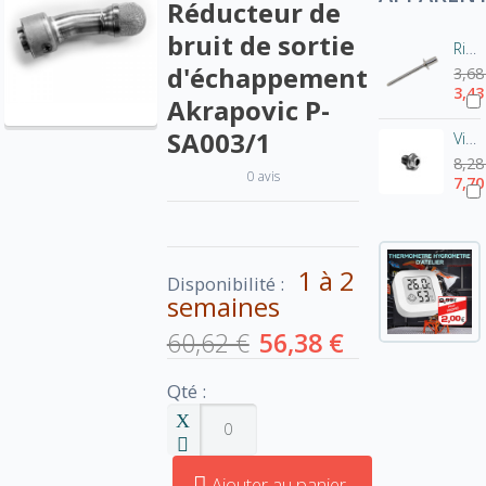
Réducteur de
bruit de sortie
Rivet pot Akrapovic-Inox P-BR1
d'échappement
3,68
3,43
Akrapovic P-
SA003/1
Vis de fixation pour chicane Akrapovic - tête hexagonale
8,28
0 avis
7,70
1 à 2
Disponibilité :
semaines
60,62 €
56,38 €
Qté :
Ajouter au panier