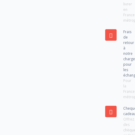
livrer
en
France
métrop
Frais
de
retour
à
notre
charg
pour
les
échan
Pour
la
France
métrop
Chequ
cadea
Offrez
des
chèqu