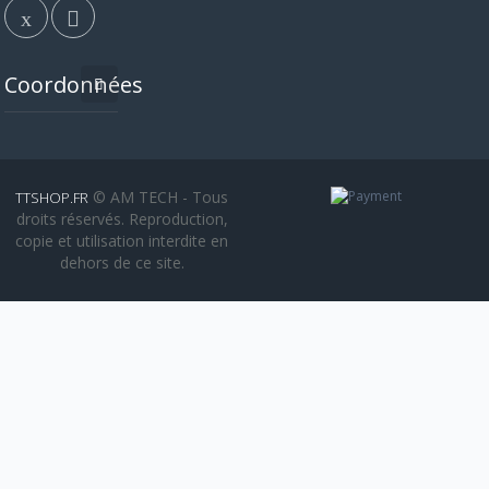
Coordonnées
© AM TECH - Tous
TTSHOP.FR
droits réservés. Reproduction,
copie et utilisation interdite en
dehors de ce site.