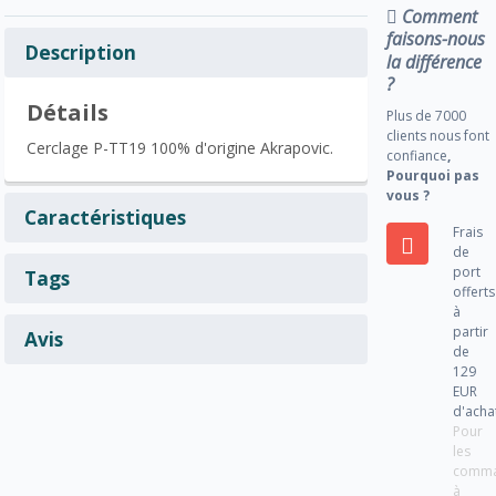
Comment
faisons-nous
Description
la différence
?
Détails
Plus de 7000
clients nous font
Cerclage P-TT19 100% d'origine Akrapovic.
confiance
,
Pourquoi pas
vous ?
Caractéristiques
Frais
de
port
Tags
offerts
à
partir
Avis
de
129
EUR
d'acha
Pour
les
comm
à