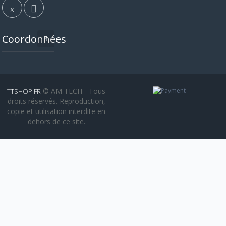
Coordonnées
© AM TECH - Tous
TTSHOP.FR
droits réservés. Reproduction,
copie et utilisation interdite en
dehors de ce site.