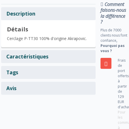
Comment
faisons-nous
Description
la différence
?
Détails
Plus de 7000
clients nous font
Cerclage P-TT30 100% d'origine Akrapovic.
confiance
,
Pourquoi pas
vous ?
Caractéristiques
Frais
de
port
Tags
offerts
à
partir
Avis
de
129
EUR
d'acha
Pour
les
comm
à