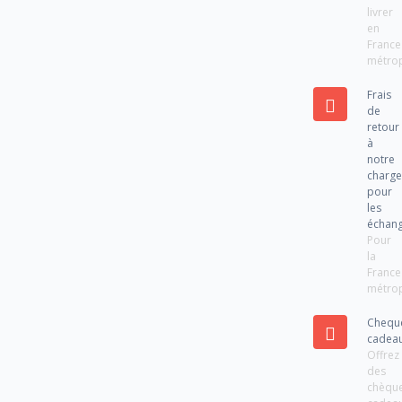
livrer
en
France
métrop
Frais
de
retour
à
notre
charg
pour
les
échan
Pour
la
France
métrop
Chequ
cadea
Offrez
des
chèqu