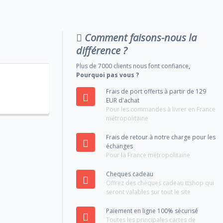
Comment faisons-nous la
différence ?
Plus de 7000 clients nous font confiance
,
Pourquoi pas vous ?
Frais de port offerts à partir de 129
EUR d'achat
Pour les commandes à livrer en France
métropolitaine
Frais de retour à notre charge pour les
échanges
Pour la France métropolitaine
Cheques cadeau
Offrez des chèques cadeau ttshop qui
seront valables sur tout le site
Paiement en ligne 100% sécurisé
Toutes les principales cartes de