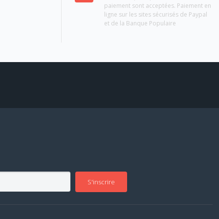
paiement sont acceptées. Paiement en
ligne sur les sites sécurisés de Paypal
et de la Banque Populaire
S'inscrire