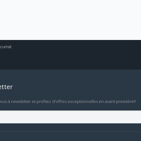
tter
vous à newsletter et profitez d'offres exceptionnelles en avant-première!!