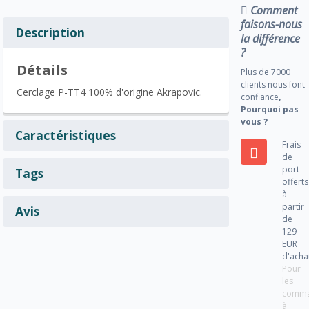
Comment
faisons-nous
Description
la différence
?
Détails
Plus de 7000
clients nous font
Cerclage P-TT4 100% d'origine Akrapovic.
confiance
,
Pourquoi pas
vous ?
Caractéristiques
Frais
de
port
Tags
offerts
à
partir
Avis
de
129
EUR
d'acha
Pour
les
comm
à