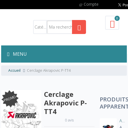
Compte
0
MENU
Accueil
Cerclage Akrapovic P-TT4
Cerclage
PROMO
PRODUIT
Akrapovic P-
APPAREN
TT4
0 avis
Aération manche blouson moto
A