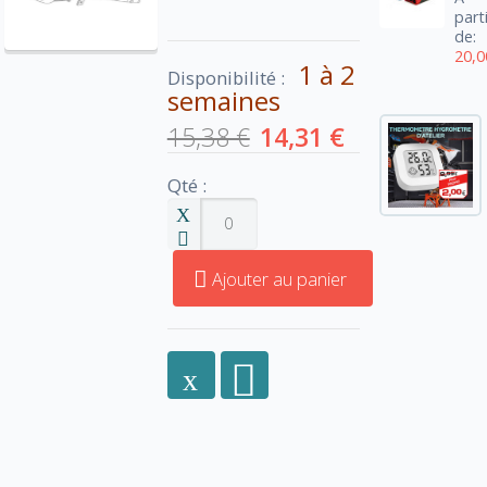
part
de:
20,0
1 à 2
Disponibilité :
semaines
15,38 €
14,31 €
Qté :
Ajouter au panier