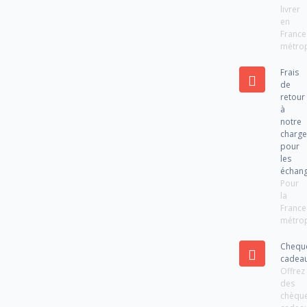
livrer
en
France
métrop
Frais
de
retour
à
notre
charg
pour
les
échan
Pour
la
France
métrop
Chequ
cadea
Offrez
des
chèqu