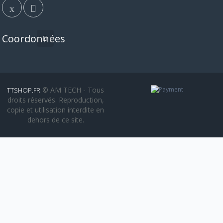
Coordonnées
© AM TECH - Tous
TTSHOP.FR
droits réservés. Reproduction,
copie et utilisation interdite en
dehors de ce site.