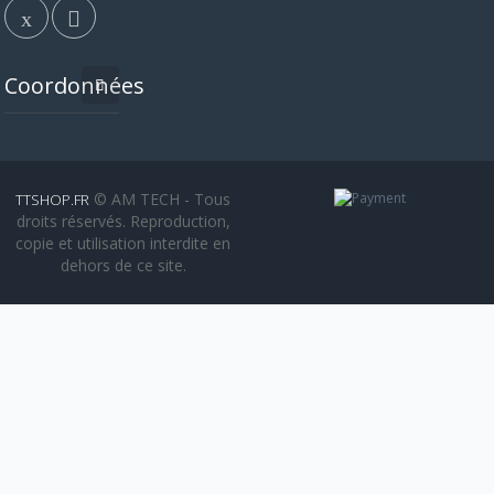
Coordonnées
© AM TECH - Tous
TTSHOP.FR
droits réservés. Reproduction,
copie et utilisation interdite en
dehors de ce site.