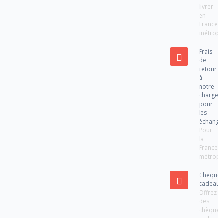
livrer
en
France
métrop
Frais
de
retour
à
notre
charg
pour
les
échan
Pour
la
France
métrop
Chequ
cadea
Offrez
des
chèqu