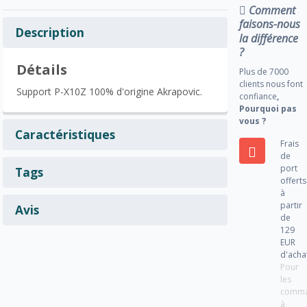
Comment
faisons-nous
Description
la différence
?
Détails
Plus de 7000
clients nous font
Support P-X10Z 100% d'origine Akrapovic.
confiance
,
Pourquoi pas
vous ?
Caractéristiques
Frais
de
port
Tags
offerts
à
partir
Avis
de
129
EUR
d'acha
Pour
les
comm
à