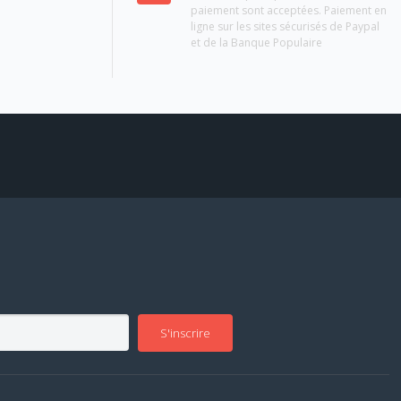
paiement sont acceptées. Paiement en
ligne sur les sites sécurisés de Paypal
et de la Banque Populaire
S'inscrire