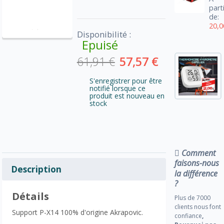
part
de:
20,0
Disponibilité :
Epuisé
61,91 €
57,57 €
S'enregistrer pour être
notifié lorsque ce
produit est nouveau en
stock
Comment
faisons-nous
Description
la différence
?
Détails
Plus de 7000
clients nous font
Support P-X14 100% d'origine Akrapovic.
confiance
,