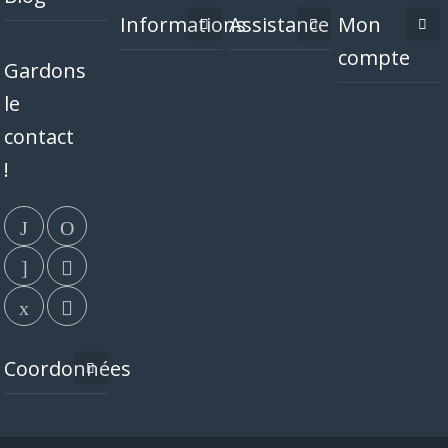
Informations
Assistance
Mon
compte
Gardons
le
contact
!
Coordonnées