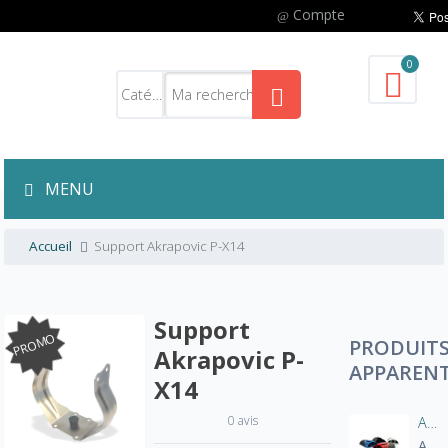
Compte
0
MENU
Accueil
Support Akrapovic P-X14
Support
PROMO
PRODUIT
Akrapovic P-
APPAREN
X14
0 avis
Aération manche blouson moto
A