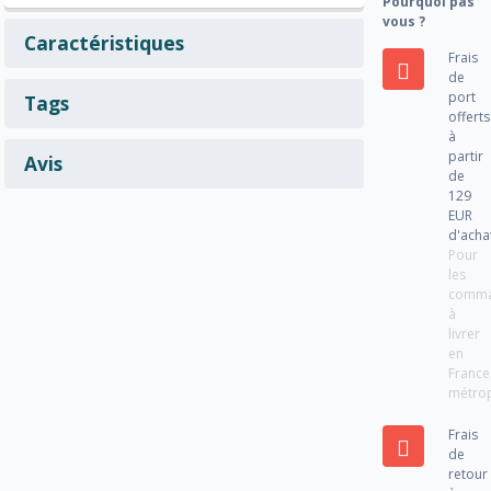
Pourquoi pas
vous ?
Caractéristiques
Frais
de
port
Tags
offerts
à
partir
Avis
de
129
EUR
d'acha
Pour
les
comm
à
livrer
en
France
métrop
Frais
de
retour