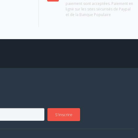
paiement sont acceptées. Paiement en
ligne sur les sites sécurisés de Paypal
et de la Banque Populaire
S'inscrire