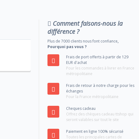
Comment faisons-nous la
différence ?
Plus de 7000 clients nous font confiance
,
Pourquoi pas vous ?
Frais de port offerts à partir de 129
EUR d'achat
Pour les commandes à livrer en France
métropolitaine
Frais de retour à notre charge pour les
échanges
Pour la France métropolitaine
Cheques cadeau
Offrez des chèques cadeau ttshop qui
seront valables sur tout le site
Paiement en ligne 100% sécurisé
Toutes les principales cartes de