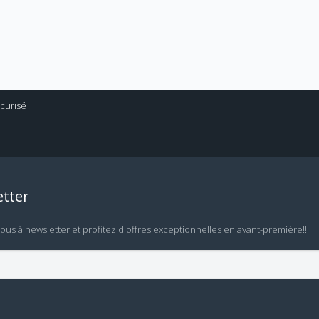
tter
vous à newsletter et profitez d'offres exceptionnelles en avant-première!!