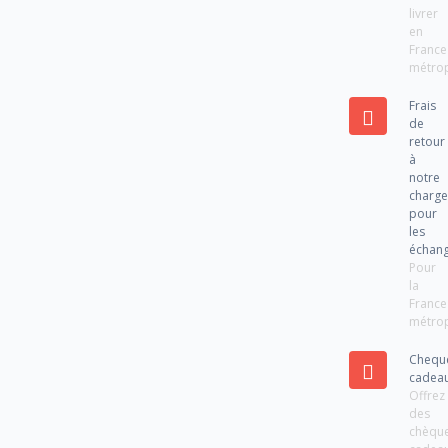
livrer
en
France
métrop
Frais
de
retour
à
notre
charg
pour
les
échan
Pour
la
France
métrop
Chequ
cadea
Offrez
des
chèqu