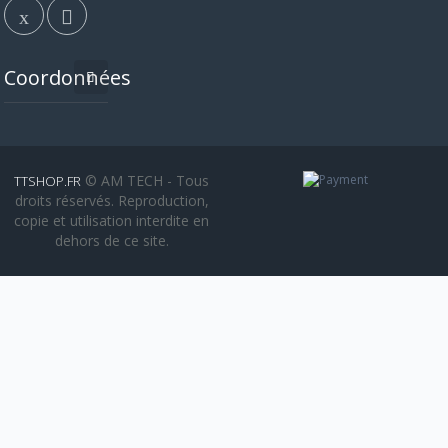
Coordonnées
© AM TECH - Tous
TTSHOP.FR
droits réservés. Reproduction,
copie et utilisation interdite en
dehors de ce site.