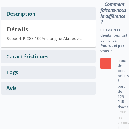
Comment
faisons-nous
Description
la différence
?
Détails
Plus de 7000
clients nous font
Support P-X88 100% d'origine Akrapovic.
confiance
,
Pourquoi pas
vous ?
Caractéristiques
Frais
de
port
Tags
offerts
à
partir
Avis
de
129
EUR
d'acha
Pour
les
comm
à