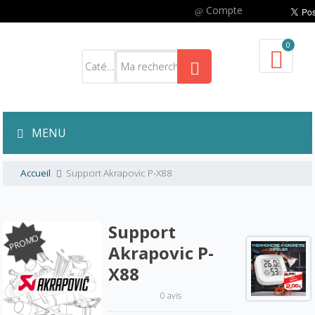
Compte
0
MENU
Accueil
Support Akrapovic P-X88
Support
PROMO
Akrapovic P-
X88
0 avis