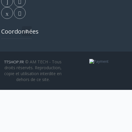
Coordonnées
© AM TECH - Tous
TTSHOP.FR
droits réservés. Reproduction,
copie et utilisation interdite en
dehors de ce site.