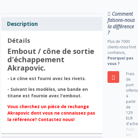
Comment
faisons-nous
Description
la différence
?
Détails
Plus de 7000
clients nous font
Embout / cône de sortie
confiance
,
d'échappement
Pourquoi pas
vous ?
Akrapovic.
Frais
- Le cône est fourni avec les rivets.
de
port
- Suivant les modèles, une bande en
offerts
titane est fournie avec l'embout.
à
partir
Vous cherchez un pièce de rechange
de
129
Akrapovic dont vous ne connaissez pas
EUR
la référence? Contactez nous!
d'acha
Pour
les