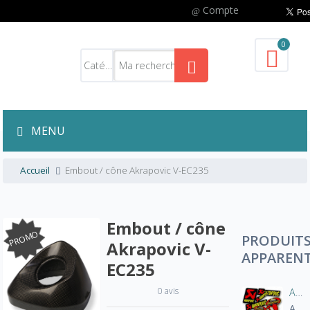
Compte
0
MENU
Accueil
Embout / cône Akrapovic V-EC235
Embout / cône
PROMO
PRODUIT
Akrapovic V-
APPAREN
EC235
0 avis
Autocollant sticker AKRAPOVIC 100% d'origine
A