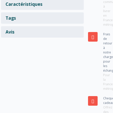
comm
Caractéristiques
à
livrer
en
Tags
France
métrop
Avis
Frais
de
retour
à
notre
charg
pour
les
échan
Pour
la
France
métrop
Chequ
cadea
Offrez
des