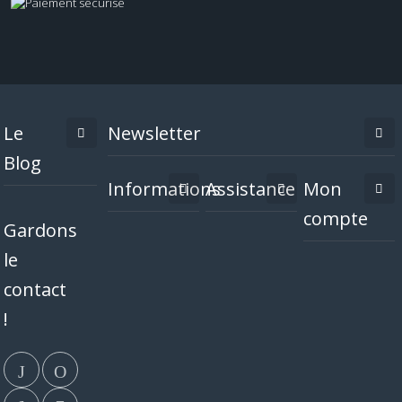
Le
Newsletter
Blog
Informations
Assistance
Mon
compte
Gardons
le
contact
!