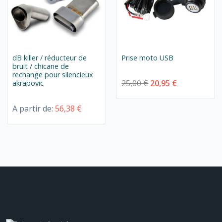
dB killer / réducteur de
Prise moto USB
bruit / chicane de
rechange pour silencieux
25,00 €
20,95 €
akrapovic
A partir de:
56,38 €