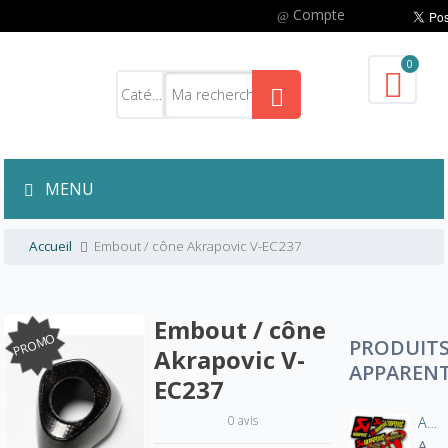
Compte
0
MENU
Accueil
Embout / cône Akrapovic V-EC237
Embout / cône
PROMO
PRODUIT
Akrapovic V-
APPAREN
EC237
0 avis
Autocollant sticker AKRAPOVIC 100% d'origine
A