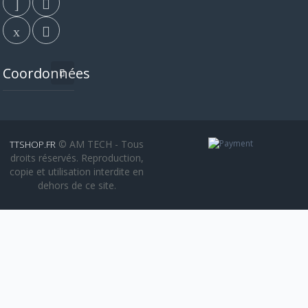
Coordonnées
© AM TECH - Tous
TTSHOP.FR
droits réservés. Reproduction,
copie et utilisation interdite en
dehors de ce site.