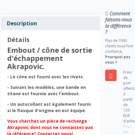
Comment
faisons-nous
Description
la différence
?
Détails
Plus de 7000
clients nous font
Embout / cône de sortie
confiance
,
d'échappement
Pourquoi pas
vous ?
Akrapovic.
Frais
- Le cône est fourni avec les rivets.
de
port
- Suivant les modèles, une bande en
offerts
titane est fournie avec l'embout.
à
partir
- Un autocollant est également fourni
de
129
si le flasque d'origine en est équipé.
EUR
Vous cherchez un pièce de rechange
d'acha
Pour
Akrapovic dont vous ne connaissez pas
les
la référence? Contactez nous!