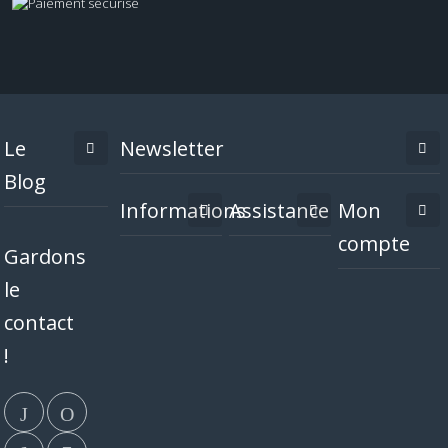
Le
Newsletter
Blog
Informations
Assistance
Mon
compte
Gardons
le
contact
!