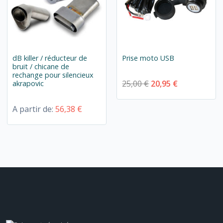
dB killer / réducteur de
Prise moto USB
bruit / chicane de
rechange pour silencieux
25,00 €
20,95 €
akrapovic
A partir de:
56,38 €