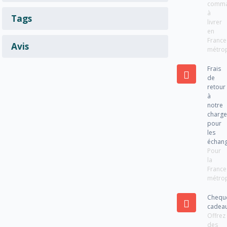
comm
à
Tags
livrer
en
France
Avis
métrop
Frais
de
retour
à
notre
charg
pour
les
échan
Pour
la
France
métrop
Chequ
cadea
Offrez
des