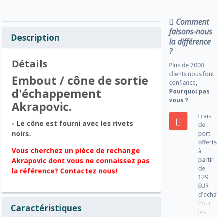
Comment
faisons-nous
Description
la différence
?
Détails
Plus de 7000
clients nous font
Embout / cône de sortie
confiance
,
d'échappement
Pourquoi pas
vous ?
Akrapovic.
Frais
- Le cône est fourni avec les rivets
de
noirs.
port
offerts
Vous cherchez un pièce de rechange
à
partir
Akrapovic dont vous ne connaissez pas
de
la référence? Contactez nous!
129
EUR
d'acha
Pour
Caractéristiques
les