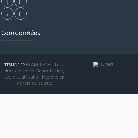
Coordonnées
© AM TECH - Tous
TTSHOP.FR
droits réservés. Reproduction,
copie et utilisation interdite en
dehors de ce site.