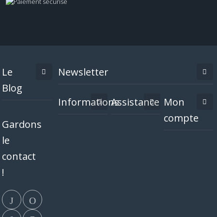
Le
Newsletter
Blog
Informations
Assistance
Mon
compte
Gardons
le
contact
!