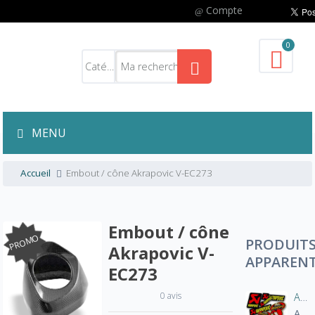
Compte
0
MENU
Accueil
Embout / cône Akrapovic V-EC273
Embout / cône
PROMO
PRODUIT
Akrapovic V-
APPAREN
EC273
0 avis
Autocollant sticker AKRAPOVIC 100% d'origine
A