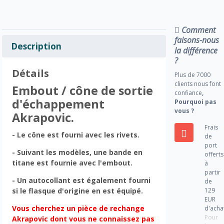
Comment
faisons-nous
Description
la différence
?
Détails
Plus de 7000
clients nous font
Embout / cône de sortie
confiance
,
d'échappement
Pourquoi pas
vous ?
Akrapovic.
Frais
- Le cône est fourni avec les rivets.
de
port
- Suivant les modèles, une bande en
offerts
titane est fournie avec l'embout.
à
partir
- Un autocollant est également fourni
de
129
si le flasque d'origine en est équipé.
EUR
Vous cherchez un pièce de rechange
d'acha
Pour
Akrapovic dont vous ne connaissez pas