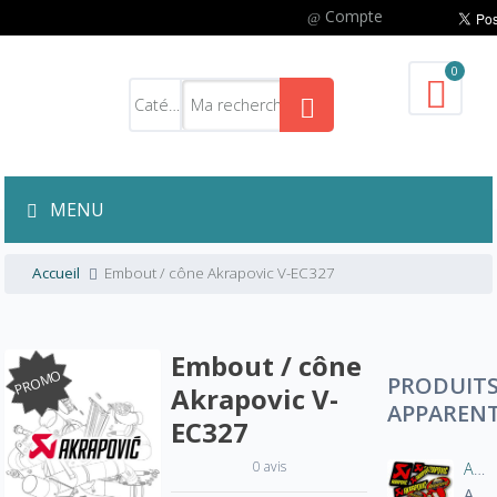
Compte
0
MENU
Accueil
Embout / cône Akrapovic V-EC327
Embout / cône
PROMO
PRODUIT
Akrapovic V-
APPAREN
EC327
0 avis
Autocollant sticker AKRAPOVIC 100% d'origine
A