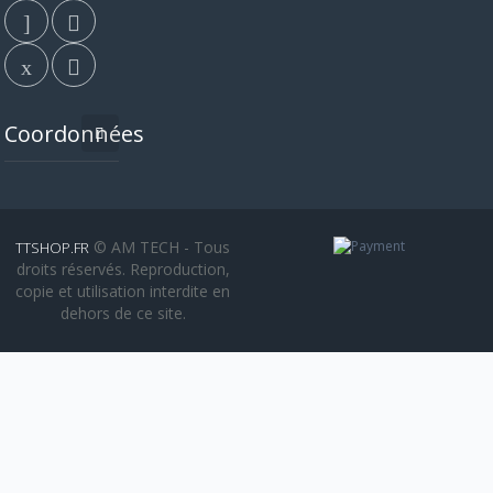
Coordonnées
© AM TECH - Tous
TTSHOP.FR
droits réservés. Reproduction,
copie et utilisation interdite en
dehors de ce site.