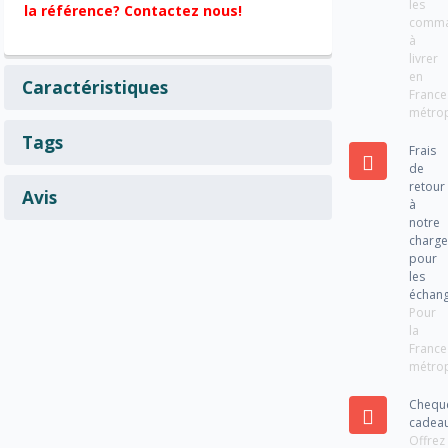
les
la référence? Contactez nous!
comm
à
livrer
en
Caractéristiques
France
métrop
Tags
Frais
de
retour
Avis
à
notre
charg
pour
les
échan
Pour
la
France
métrop
Chequ
cadea
Offrez