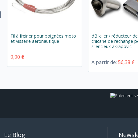
Fil à freiner pour poignées moto
dB killer / réducteur de
et visserie aéronautique
chicane de rechange p
silencieux akrapovic
9,90 €
A partir de:
56,38 €
Le Blog
Newsle