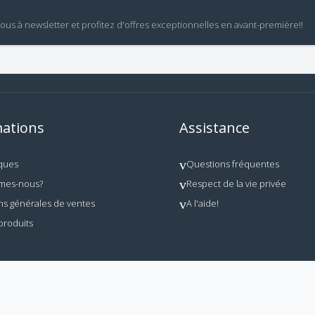
vous à newsletter et profitez d'offres exceptionnelles en avant-première!!
ations
Assistance
ques
Questions fréquentes
mes-nous?
Respect de la vie privée
ns générales de ventes
A l'aide!
produits
 utilisation interdite en dehors