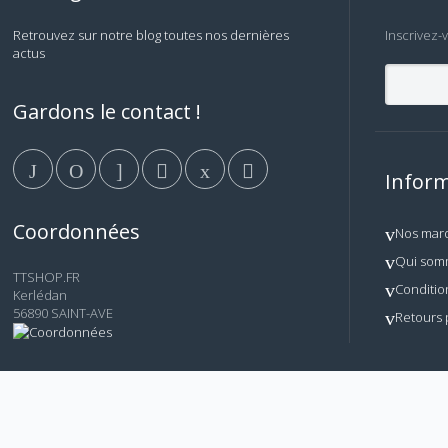
Retrouvez sur notre blog toutes nos dernières
Inscrivez-
actus
Gardons le contact !
Inform
Coordonnées
Nos mar
Qui som
TTSHOP.FR
Conditio
Kerlédan
56890 SAINT-AVE
Retours 
© AM TECH - Tous droits réservés. Reproduction, copie et
TTSHOP.FR
de ce site.