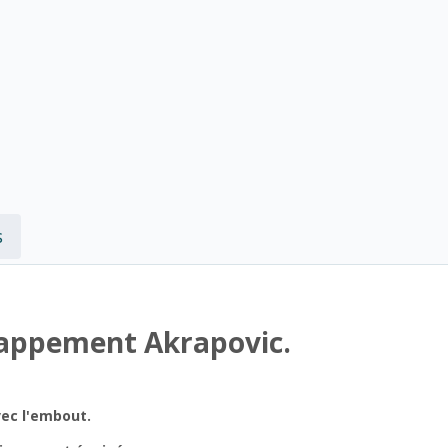
s
happement Akrapovic.
vec l'embout.