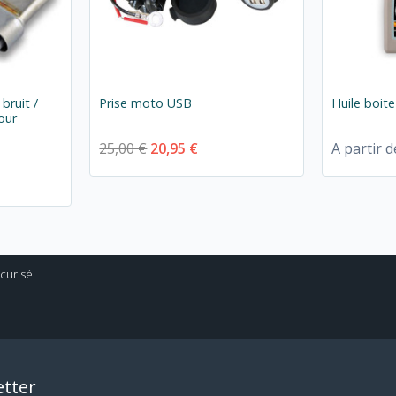
 bruit /
Prise moto USB
Huile boit
our
25,00 €
20,95 €
A partir d
tter