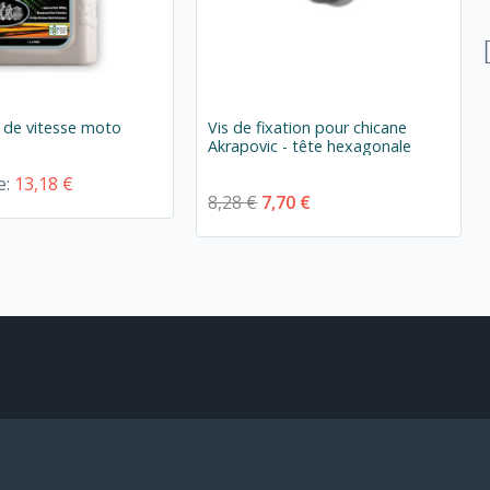
e de vitesse moto
Vis de fixation pour chicane
Akrapovic - tête hexagonale
e:
13,18 €
8,28 €
7,70 €