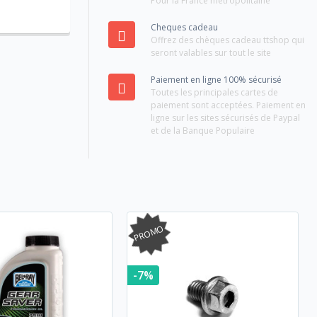
Pour la France métropolitaine
Cheques cadeau
Offrez des chèques cadeau ttshop qui
seront valables sur tout le site
Paiement en ligne 100% sécurisé
Toutes les principales cartes de
paiement sont acceptées. Paiement en
ligne sur les sites sécurisés de Paypal
et de la Banque Populaire
PROMO
-7%