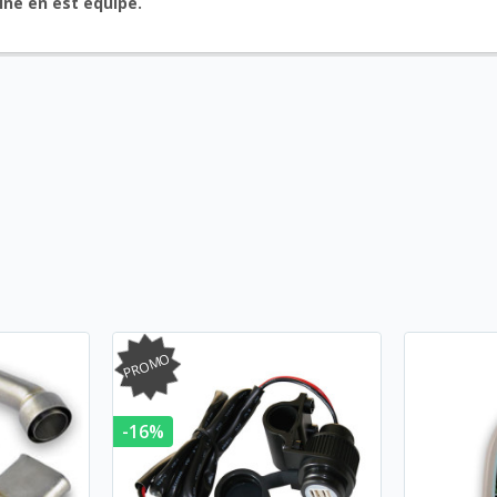
ine en est équipé.
PROMO
-16%