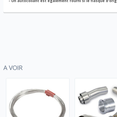
- Un autocollant est également fourni si le flasque d'orig
A VOIR