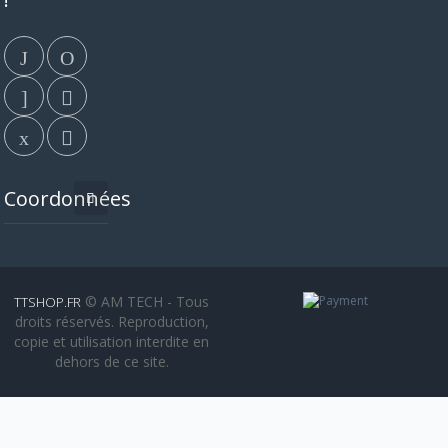
Coordonnées
© AM TECH - Tous
TTSHOP.FR
droits réservés. Reproduction,
copie et utilisation interdite en
dehors de ce site.