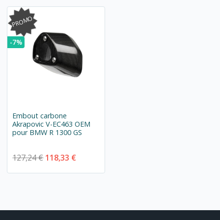
PROMO
-7%
Embout carbone
Akrapovic V-EC463 OEM
pour BMW R 1300 GS
127,24 €
118,33 €