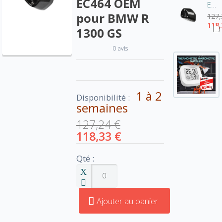
EC464 OEM
Embout carbone Akrapovic V-EC463 OEM pour BMW R 1300 GS
pour BMW R
127,
118,
1300 GS
0 avis
1 à 2
Disponibilité :
semaines
127,24 €
118,33 €
Qté :
Ajouter au panier