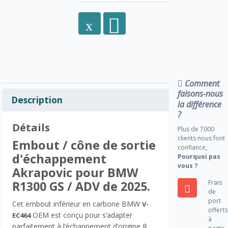
Comment
faisons-nous
Description
la différence
?
Détails
Plus de 7000
clients nous font
Embout / cône de sortie
confiance
,
d'échappement
Pourquoi pas
vous ?
Akrapovic pour BMW
Frais
R1300 GS / ADV de 2025.
de
port
Cet embout inférieur en carbone BMW
V-
offerts
OEM est conçu pour s’adapter
EC464
à
parfaitement à l’échappement d’origine R