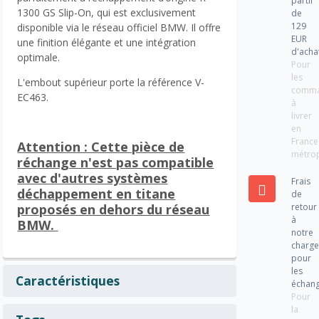
partir
1300 GS Slip-On, qui est exclusivement
de
129
disponible via le réseau officiel BMW. Il offre
EUR
une finition élégante et une intégration
d'acha
optimale.
Pour
les
L'embout supérieur porte la référence V-
comm
EC463.
à
livrer
en
France
Attention : Cette pièce de
métrop
réchange n'est pas compatible
avec d'autres systèmes
Frais
déchappement en titane
de
retour
proposés en dehors du réseau
à
BMW.
notre
charg
pour
les
Caractéristiques
échan
Pour
la