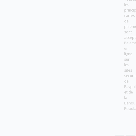
les
princi
cartes
de
paiem
sont
accept
Paiem
en
ligne
sur
les
sites
sécuri
de
Paypal
et de
la
Banqu
Popula