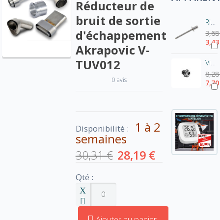
Réducteur de
bruit de sortie
Rivet pot Akrapovic-Inox P-BR1
d'échappement
3,68
3,43
Akrapovic V-
TUV012
Vis de fixation pour chicane Akrapovic - tête hexagonale
8,28
0 avis
7,70
1 à 2
Disponibilité :
semaines
30,31 €
28,19 €
Qté :
Ajouter au panier