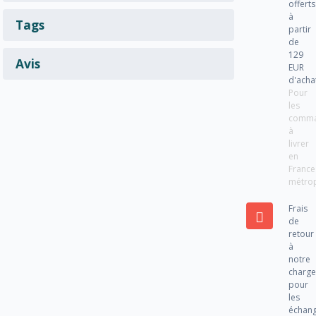
offerts
à
Tags
partir
de
129
Avis
EUR
d'acha
Pour
les
comm
à
livrer
en
France
métrop
Frais
de
retour
à
notre
charg
pour
les
échan