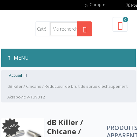
Compte
0
MENU
Accueil
dB Killer / Chicane / Réducteur de bruit de sortie d'échappement
Akrapovic V-TUV012
dB Killer /
PROMO
PRODUIT
Chicane /
APPAREN