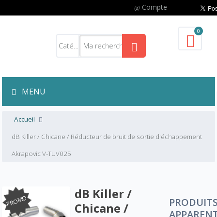
Compte
0
MENU
Accueil
dB Killer / Chicane / Réducteur de bruit de sortie d'échappement
Akrapovic V-TUV025
dB Killer /
PROMO
PRODUIT
Chicane /
APPAREN