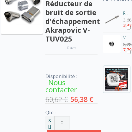
Réducteur de
bruit de sortie
Rivet pot Akrapovic-Inox P-BR1
d'échappement
3,68
3,43
Akrapovic V-
TUV025
Vis de fixation pour chicane Akrapovic - tête hexagonale
8,28
0 avis
7,70
Disponibilité :
Nous
contacter
60,62 €
56,38 €
Qté :