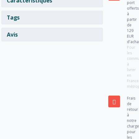
Caractéristiques
port
offerts
à
Tags
partir
de
129
Avis
EUR
d'acha
Pour
les
comm
à
livrer
en
France
métrop
Frais
de
retour
à
notre
charg
pour
les