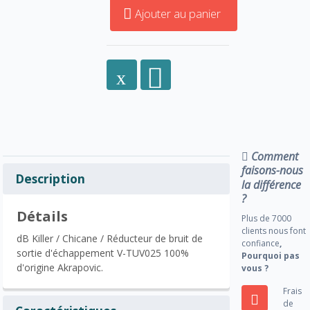
Ajouter au panier
Comment
faisons-nous
Description
la différence
?
Détails
Plus de 7000
clients nous font
dB Killer / Chicane / Réducteur de bruit de
confiance
,
sortie d'échappement V-TUV025 100%
Pourquoi pas
d'origine Akrapovic.
vous ?
Frais
de