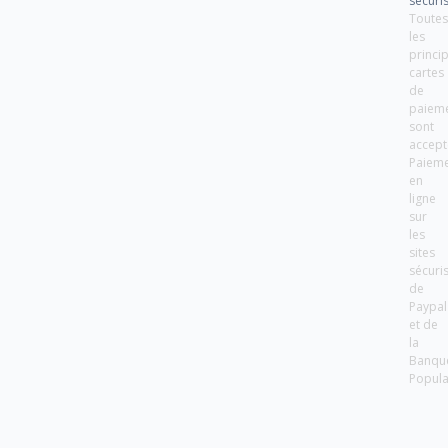
sécuri
Toute
les
princi
cartes
de
paiem
sont
accept
Paiem
en
ligne
sur
les
sites
sécuri
de
Paypal
et de
la
Banqu
Popula