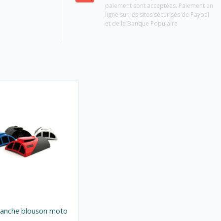
paiement sont acceptées. Paiement en
ligne sur les sites sécurisés de Paypal
et de la Banque Populaire
manche blouson moto