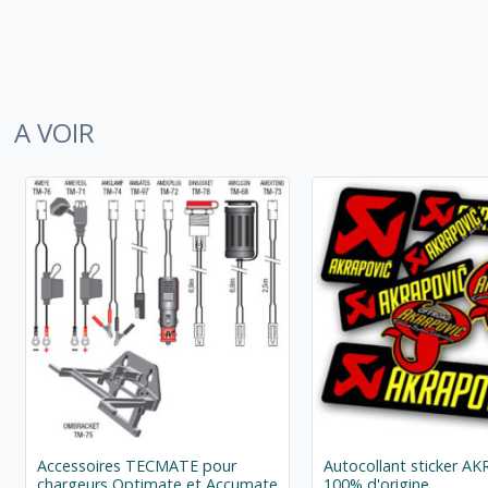
A VOIR
Accessoires TECMATE pour
Autocollant sticker A
chargeurs Optimate et Accumate
100% d'origine