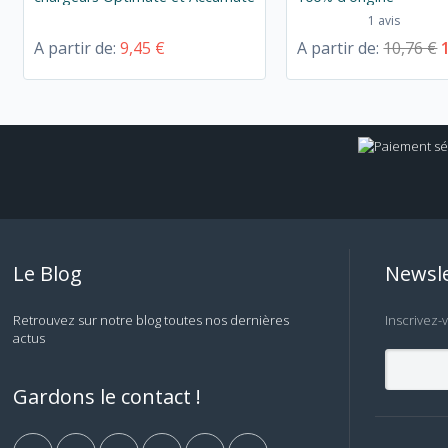
1 avis
A partir de:
9,45 €
A partir de:
10,76 €
Le Blog
Newsle
Retrouvez sur notre blog toutes nos dernières
Inscrivez-
actus
Gardons le contact !