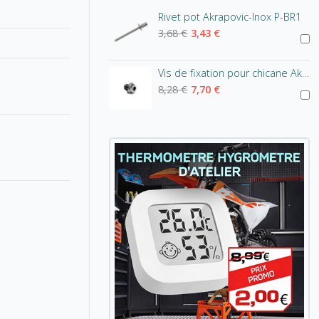
Rivet pot Akrapovic-Inox P-BR1
3,68 €
3,43 €
Vis de fixation pour chicane Akrapovic - tête hexagonale
8,28 €
7,70 €