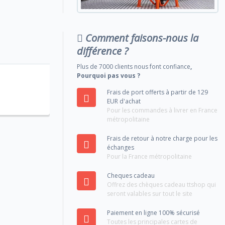
Comment faisons-nous la
différence ?
Plus de 7000 clients nous font confiance
,
Pourquoi pas vous ?
Frais de port offerts à partir de 129
EUR d'achat
Pour les commandes à livrer en France
métropolitaine
Frais de retour à notre charge pour les
échanges
Pour la France métropolitaine
Cheques cadeau
Offrez des chèques cadeau ttshop qui
seront valables sur tout le site
Paiement en ligne 100% sécurisé
Toutes les principales cartes de